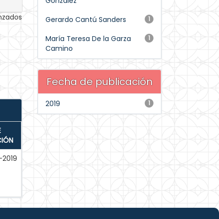
González
anzados
Gerardo Cantú Sanders
1
María Teresa De la Garza
1
Camino
Fecha de publicación
2019
1
E
CIÓN
-2019