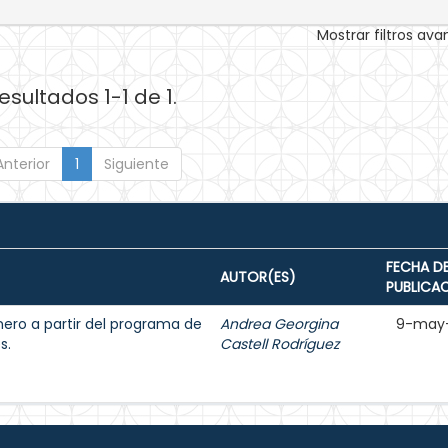
Mostrar filtros av
esultados 1-1 de 1.
Anterior
1
Siguiente
FECHA D
AUTOR(ES)
PUBLICA
énero a partir del programa de
Andrea Georgina
9-may
s.
Castell Rodríguez