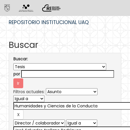
Skip
REPOSITORIO INSTITUCIONAL UAQ
navigation
Buscar
Buscar:
por
Filtros actuales: