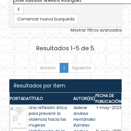
Comenzar nueva busqueda
Mostrar filtros avanzados
Resultados 1-5 de 5.
Anterior
1
Siguiente
Resultados por ítem:
FECHA DE
PORTADA
TÍTULO
AUTOR(ES)
PUBLICACIÓN
Una reflexión ética
Selene
1-may-2023
para prevenir la
Andrea
violencia hacia las
Hernández
mujeres
Ramírez