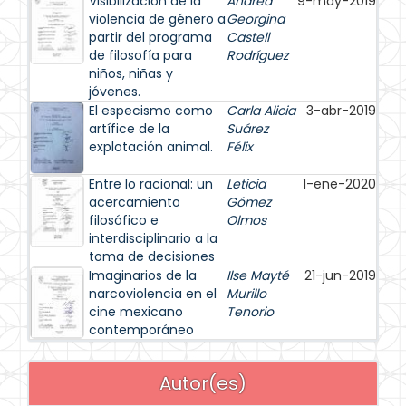
Visibilización de la
Andrea
9-may-2019
violencia de género a
Georgina
partir del programa
Castell
de filosofía para
Rodríguez
niños, niñas y
jóvenes.
El especismo como
Carla Alicia
3-abr-2019
artífice de la
Suárez
explotación animal.
Félix
Entre lo racional: un
Leticia
1-ene-2020
acercamiento
Gómez
filosófico e
Olmos
interdisciplinario a la
toma de decisiones
Imaginarios de la
Ilse Mayté
21-jun-2019
narcoviolencia en el
Murillo
cine mexicano
Tenorio
contemporáneo
Autor(es)