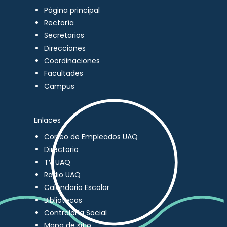
Página principal
Rectoría
Secretarios
Direcciones
Coordinaciones
Facultades
Campus
Enlaces
Correo de Empleados UAQ
Directorio
TV UAQ
Radio UAQ
Calendario Escolar
Bibliotecas
Contraloría Social
Mapa de sitio