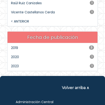
Raúl Ruiz Canizales
1
Vicente Castellanos Cerda
1
< ANTERIOR
Fecha de publicación
2019
3
2020
1
2023
1
Volver arriba ∧
Administración Central