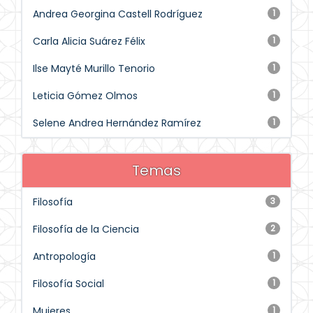
Andrea Georgina Castell Rodríguez
1
Carla Alicia Suárez Félix
1
Ilse Mayté Murillo Tenorio
1
Leticia Gómez Olmos
1
Selene Andrea Hernández Ramírez
1
Temas
Filosofía
3
Filosofía de la Ciencia
2
Antropología
1
Filosofía Social
1
Mujeres
1