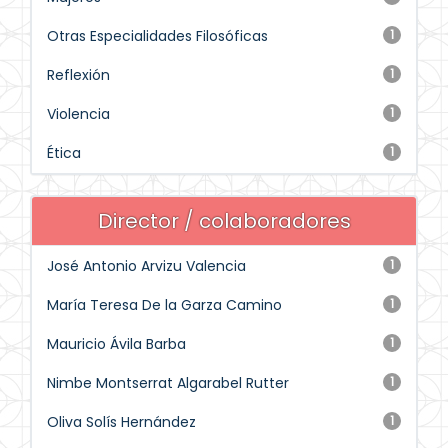
Otras Especialidades Filosóficas
1
Reflexión
1
Violencia
1
Ética
1
Director / colaboradores
José Antonio Arvizu Valencia
1
María Teresa De la Garza Camino
1
Mauricio Ávila Barba
1
Nimbe Montserrat Algarabel Rutter
1
Oliva Solís Hernández
1