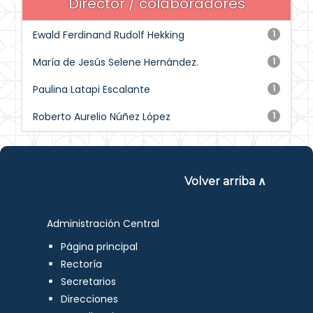
Director / colaboradores
Ewald Ferdinand Rudolf Hekking
1
María de Jesús Selene Hernández.
1
Paulina Latapi Escalante
1
Roberto Aurelio Núñez López
1
Volver arriba ∧
Administración Central
Página principal
Rectoría
Secretarios
Direcciones