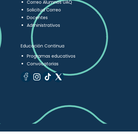
Correo Alumnos UAQ
Solicitud Correo
Docentes
Administrativos
Educación Continua
Programas educativos
Convocatorias