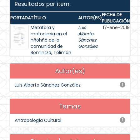
Resultados por ítem:
FECHA DE
PORTADA
TÍTULO
AUTOR(ES)
PUBLICACIÓN
Metáfora y
Luis
17-ene-2019
metonimia en el
Alberto
hñöhñö de la
Sánchez
comunidad de
González
Bomintzá, Tolimán
Autor(es)
Luis Alberto Sánchez González
1
Temas
Antropología Cultural
1