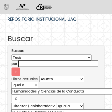
Skip
REPOSITORIO INSTITUCIONAL UAQ
navigation
Buscar
Buscar:
por
Filtros actuales: