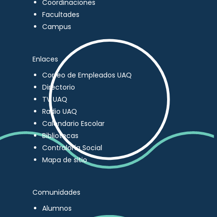
Coordinaciones
Facultades
Campus
Enlaces
Correo de Empleados UAQ
Directorio
TV UAQ
Radio UAQ
Calendario Escolar
Bibliotecas
Contraloría Social
Mapa de sitio
Comunidades
Alumnos