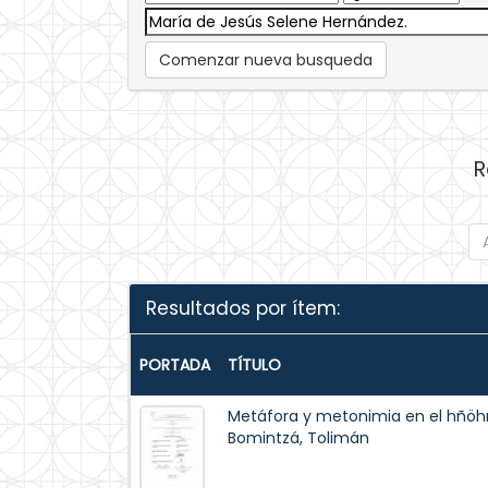
Comenzar nueva busqueda
R
Resultados por ítem:
PORTADA
TÍTULO
Metáfora y metonimia en el hñöh
Bomintzá, Tolimán