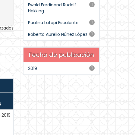
Ewald Ferdinand Rudolf
1
Hekking
Paulina Latapi Escalante
1
anzados
Roberto Aurelio Núñez López
1
Fecha de publicación
2019
1
N
-2019