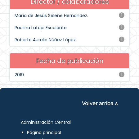
Director / colaboradores
María de Jesús Selene Hernández.
1
Paulina Latapi Escalante
1
Roberto Aurelio Núñez López
1
Fecha de publicación
2019
1
Volver arriba ∧
Administración Central
Página principal