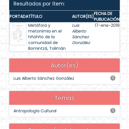
Resultados por ítem:
FECHA DE
PORTADA
TÍTULO
AUTOR(ES)
PUBLICACIÓN
Metáfora y
Luis
17-ene-2019
metonimia en el
Alberto
hñöhñö de la
Sánchez
comunidad de
González
Bomintzá, Tolimán
Autor(es)
Luis Alberto Sánchez González
1
Temas
Antropología Cultural
1