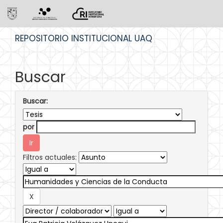
Skip
REPOSITORIO INSTITUCIONAL UAQ
navigation
Buscar
Buscar:
por
Filtros actuales: