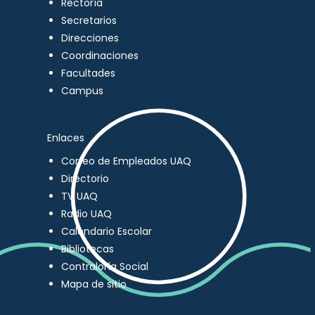
Rectoría
Secretarios
Direcciones
Coordinaciones
Facultades
Campus
Enlaces
Correo de Empleados UAQ
Directorio
TV UAQ
Radio UAQ
Calendario Escolar
Bibliotecas
Contraloría Social
Mapa de sitio