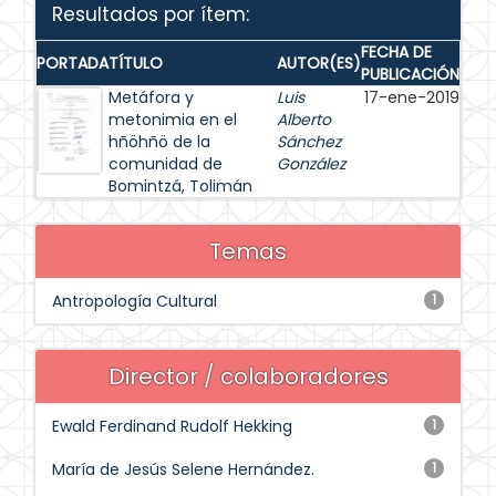
Resultados por ítem:
FECHA DE
PORTADA
TÍTULO
AUTOR(ES)
PUBLICACIÓN
Metáfora y
Luis
17-ene-2019
metonimia en el
Alberto
hñöhñö de la
Sánchez
comunidad de
González
Bomintzá, Tolimán
Temas
Antropología Cultural
1
Director / colaboradores
Ewald Ferdinand Rudolf Hekking
1
María de Jesús Selene Hernández.
1