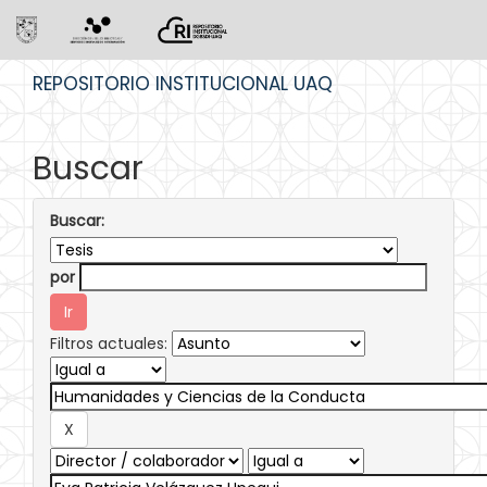
Skip
REPOSITORIO INSTITUCIONAL UAQ
navigation
Buscar
Buscar:
por
Filtros actuales: