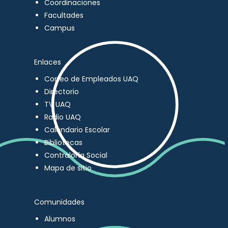
Coordinaciones
Facultades
Campus
Enlaces
Correo de Empleados UAQ
Directorio
TV UAQ
Radio UAQ
Calendario Escolar
Bibliotecas
Contraloría Social
Mapa de sitio
Comunidades
Alumnos