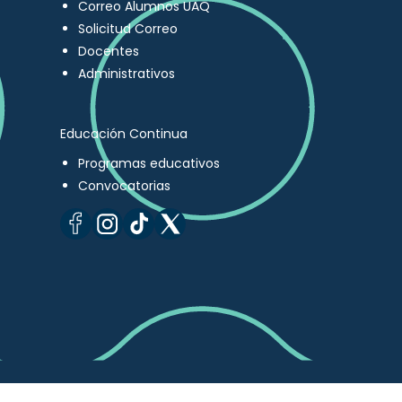
Correo Alumnos UAQ
Solicitud Correo
Docentes
Administrativos
Educación Continua
Programas educativos
Convocatorias