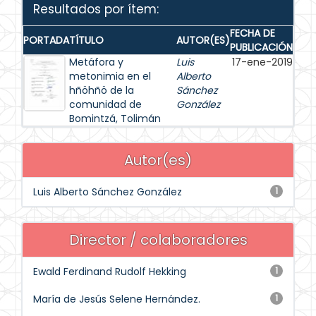
Resultados por ítem:
FECHA DE
PORTADA
TÍTULO
AUTOR(ES)
PUBLICACIÓN
Metáfora y
Luis
17-ene-2019
metonimia en el
Alberto
hñöhñö de la
Sánchez
comunidad de
González
Bomintzá, Tolimán
Autor(es)
Luis Alberto Sánchez González
1
Director / colaboradores
Ewald Ferdinand Rudolf Hekking
1
María de Jesús Selene Hernández.
1