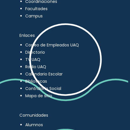
Coordinaciones
Facultades
Campus
Enlaces
Correo de Empleados UAQ
Directorio
TV UAQ
Radio UAQ
Calendario Escolar
Bibliotecas
Contraloría Social
Mapa de sitio
Comunidades
Alumnos