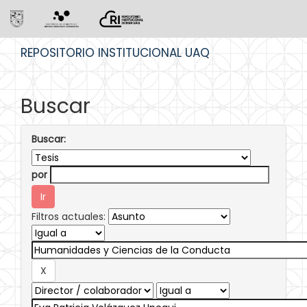
Skip
REPOSITORIO INSTITUCIONAL UAQ
navigation
Buscar
Buscar:
por
Filtros actuales: