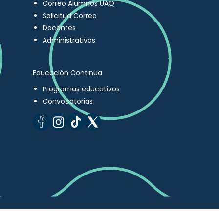
Correo Alumnos UAQ
Solicitud Correo
Docentes
Administrativos
Educación Continua
Programas educativos
Convocatorias