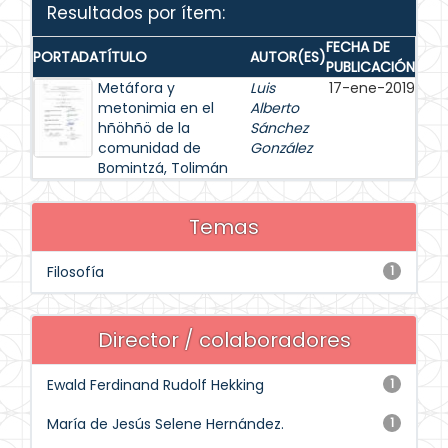
Resultados por ítem:
FECHA DE
PORTADA
TÍTULO
AUTOR(ES)
PUBLICACIÓN
Metáfora y
Luis
17-ene-2019
metonimia en el
Alberto
hñöhñö de la
Sánchez
comunidad de
González
Bomintzá, Tolimán
Temas
Filosofía
1
Director / colaboradores
Ewald Ferdinand Rudolf Hekking
1
María de Jesús Selene Hernández.
1