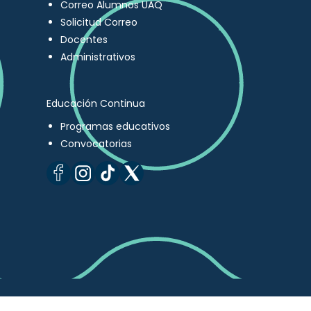
Correo Alumnos UAQ
Solicitud Correo
Docentes
Administrativos
Educación Continua
Programas educativos
Convocatorias