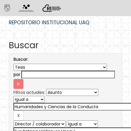
Skip
REPOSITORIO INSTITUCIONAL UAQ
navigation
Buscar
Buscar:
por
Filtros actuales: