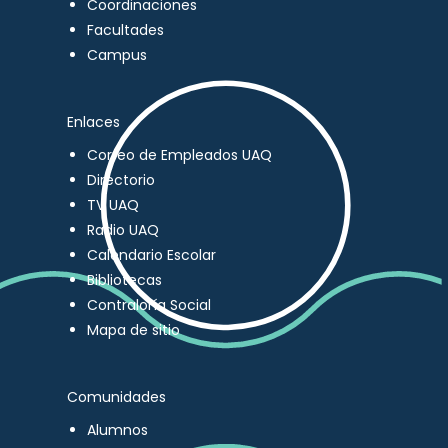
Coordinaciones
Facultades
Campus
Enlaces
Correo de Empleados UAQ
Directorio
TV UAQ
Radio UAQ
Calendario Escolar
Bibliotecas
Contraloría Social
Mapa de sitio
Comunidades
Alumnos