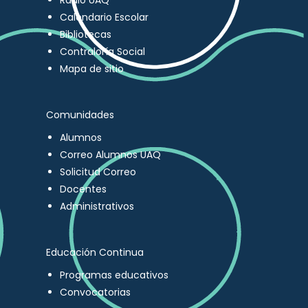
Radio UAQ
Calendario Escolar
Bibliotecas
Contraloría Social
Mapa de sitio
Comunidades
Alumnos
Correo Alumnos UAQ
Solicitud Correo
Docentes
Administrativos
Educación Continua
Programas educativos
Convocatorias