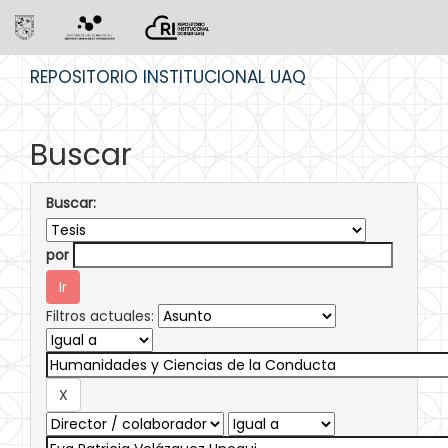
Skip
REPOSITORIO INSTITUCIONAL UAQ
navigation
Buscar
Buscar:
por
Filtros actuales: