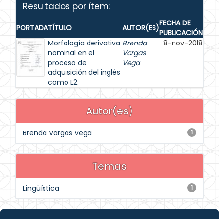
Resultados por ítem:
FECHA DE
PORTADA
TÍTULO
AUTOR(ES)
PUBLICACIÓN
Morfología derivativa
Brenda
8-nov-2018
nominal en el
Vargas
proceso de
Vega
adquisición del inglés
como L2.
Autor(es)
Brenda Vargas Vega
1
Temas
Lingüística
1