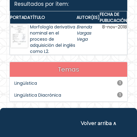
Resultados por ítem:
FECHA DE
PORTADA
TÍTULO
AUTOR(ES)
PUBLICACIÓN
Morfología derivativa
Brenda
8-nov-2018
nominal en el
Vargas
proceso de
Vega
adquisición del inglés
como L2.
Temas
Lingüística
1
Lingüística Diacrónica
1
Volver arriba ∧