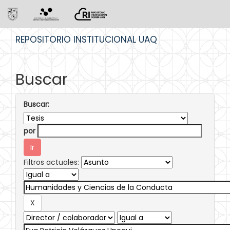
Skip
REPOSITORIO INSTITUCIONAL UAQ
navigation
Buscar
Buscar:
por
Filtros actuales: