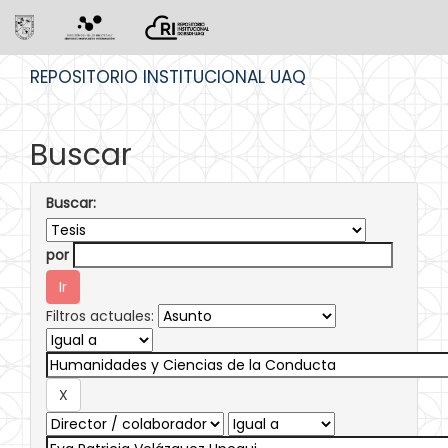
Skip
REPOSITORIO INSTITUCIONAL UAQ
navigation
Buscar
Buscar:
por
Filtros actuales: