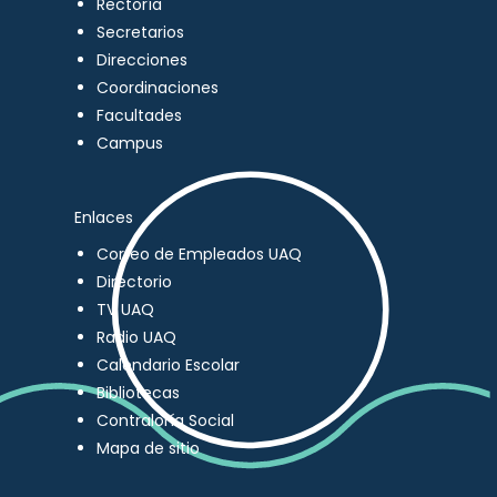
Rectoría
Secretarios
Direcciones
Coordinaciones
Facultades
Campus
Enlaces
Correo de Empleados UAQ
Directorio
TV UAQ
Radio UAQ
Calendario Escolar
Bibliotecas
Contraloría Social
Mapa de sitio