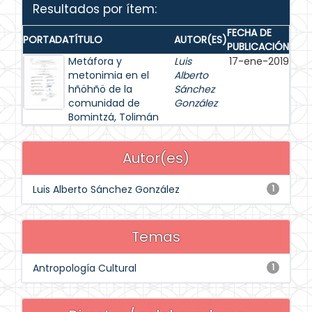
Resultados por ítem:
FECHA DE
PORTADA
TÍTULO
AUTOR(ES)
PUBLICACIÓN
Metáfora y
Luis
17-ene-2019
metonimia en el
Alberto
hñöhñö de la
Sánchez
comunidad de
González
Bomintzá, Tolimán
Autor(es)
Luis Alberto Sánchez González
1
Temas
Antropología Cultural
1