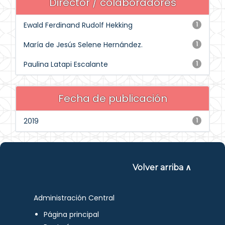
Director / colaboradores
Ewald Ferdinand Rudolf Hekking
1
María de Jesús Selene Hernández.
1
Paulina Latapi Escalante
1
Fecha de publicación
2019
1
Volver arriba ∧
Administración Central
Página principal