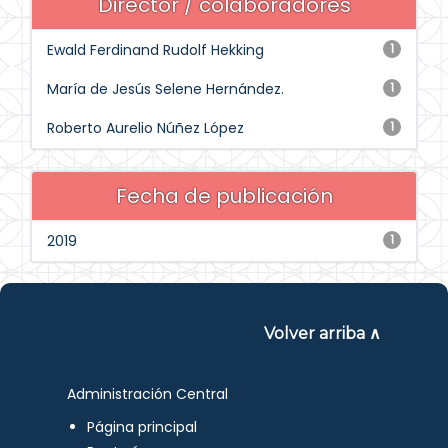
Director / colaboradores
Ewald Ferdinand Rudolf Hekking
1
María de Jesús Selene Hernández.
1
Roberto Aurelio Núñez López
1
Fecha de publicación
2019
1
Volver arriba ∧
Administración Central
Página principal