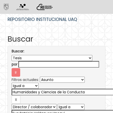
Skip
REPOSITORIO INSTITUCIONAL UAQ
navigation
Buscar
Buscar:
por
Filtros actuales: