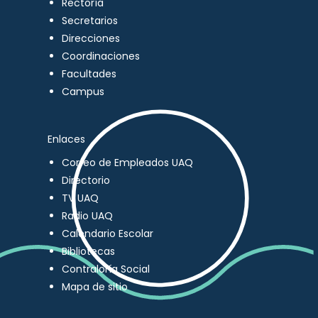
Rectoría
Secretarios
Direcciones
Coordinaciones
Facultades
Campus
Enlaces
Correo de Empleados UAQ
Directorio
TV UAQ
Radio UAQ
Calendario Escolar
Bibliotecas
Contraloría Social
Mapa de sitio