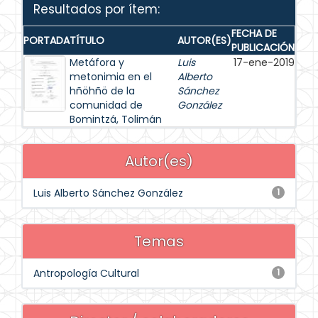
Resultados por ítem:
FECHA DE
PORTADA
TÍTULO
AUTOR(ES)
PUBLICACIÓN
Metáfora y
Luis
17-ene-2019
metonimia en el
Alberto
hñöhñö de la
Sánchez
comunidad de
González
Bomintzá, Tolimán
Autor(es)
Luis Alberto Sánchez González
1
Temas
Antropología Cultural
1