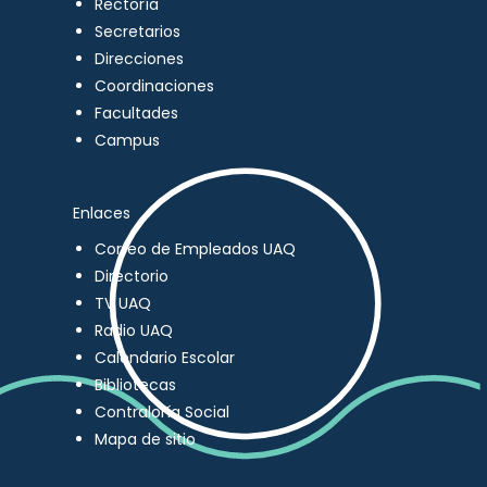
Rectoría
Secretarios
Direcciones
Coordinaciones
Facultades
Campus
Enlaces
Correo de Empleados UAQ
Directorio
TV UAQ
Radio UAQ
Calendario Escolar
Bibliotecas
Contraloría Social
Mapa de sitio