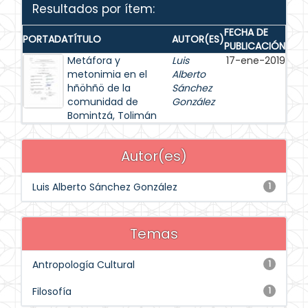
Resultados por ítem:
FECHA DE
PORTADA
TÍTULO
AUTOR(ES)
PUBLICACIÓN
Metáfora y
Luis
17-ene-2019
metonimia en el
Alberto
hñöhñö de la
Sánchez
comunidad de
González
Bomintzá, Tolimán
Autor(es)
Luis Alberto Sánchez González
1
Temas
Antropología Cultural
1
Filosofía
1