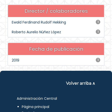
Director / colaboradores
Ewald Ferdinand Rudolf Hekking
1
Roberto Aurelio Núñez López
1
Fecha de publicación
2019
1
Volver arriba ∧
Administración Central
Página principal