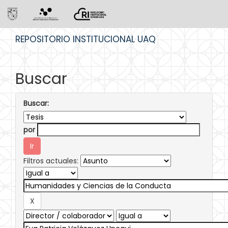
Skip
REPOSITORIO INSTITUCIONAL UAQ
navigation
Buscar
Buscar:
por
Filtros actuales: