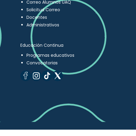
Correo Alumnos UAQ
Solicitud Correo
Docentes
Administrativos
Educación Continua
Programas educativos
Convocatorias