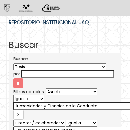
Skip
REPOSITORIO INSTITUCIONAL UAQ
navigation
Buscar
Buscar:
por
Filtros actuales: