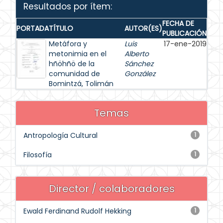
Resultados por ítem:
FECHA DE
PORTADA
TÍTULO
AUTOR(ES)
PUBLICACIÓN
Metáfora y
Luis
17-ene-2019
metonimia en el
Alberto
hñöhñö de la
Sánchez
comunidad de
González
Bomintzá, Tolimán
Temas
Antropología Cultural
1
Filosofía
1
Director / colaboradores
Ewald Ferdinand Rudolf Hekking
1