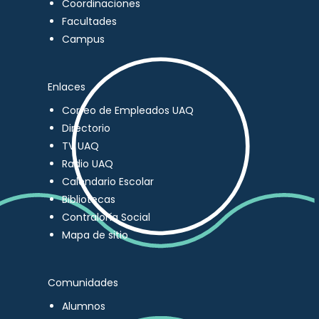
Coordinaciones
Facultades
Campus
Enlaces
Correo de Empleados UAQ
Directorio
TV UAQ
Radio UAQ
Calendario Escolar
Bibliotecas
Contraloría Social
Mapa de sitio
Comunidades
Alumnos