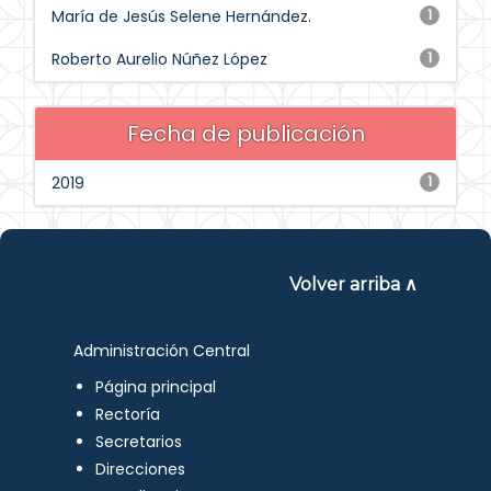
María de Jesús Selene Hernández.
1
Roberto Aurelio Núñez López
1
Fecha de publicación
2019
1
Volver arriba ∧
Administración Central
Página principal
Rectoría
Secretarios
Direcciones