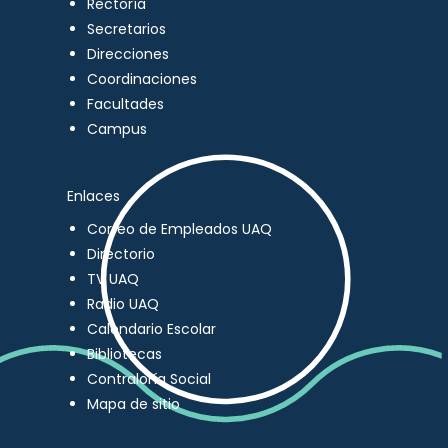
Rectoría
Secretarios
Direcciones
Coordinaciones
Facultades
Campus
Enlaces
Correo de Empleados UAQ
Directorio
TV UAQ
Radio UAQ
Calendario Escolar
Bibliotecas
Contraloría Social
Mapa de sitio