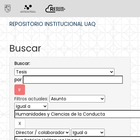
Skip
REPOSITORIO INSTITUCIONAL UAQ
navigation
Buscar
Buscar:
por
Filtros actuales: