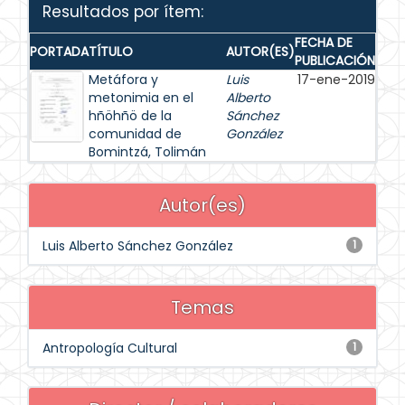
Resultados por ítem:
FECHA DE
PORTADA
TÍTULO
AUTOR(ES)
PUBLICACIÓN
Metáfora y
Luis
17-ene-2019
metonimia en el
Alberto
hñöhñö de la
Sánchez
comunidad de
González
Bomintzá, Tolimán
Autor(es)
Luis Alberto Sánchez González
1
Temas
Antropología Cultural
1