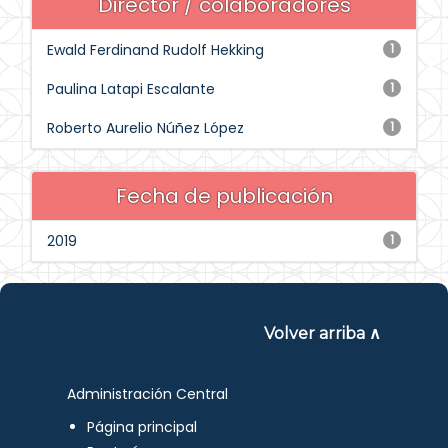
Director / colaboradores
Ewald Ferdinand Rudolf Hekking
1
Paulina Latapi Escalante
1
Roberto Aurelio Núñez López
1
Fecha de publicación
2019
1
Volver arriba ∧
Administración Central
Página principal