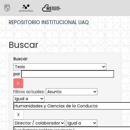
Skip
REPOSITORIO INSTITUCIONAL UAQ
navigation
Buscar
Buscar:
por
Filtros actuales: