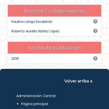
Director / colaboradores
Paulina Latapi Escalante
1
Roberto Aurelio Núñez López
1
Fecha de publicación
2019
1
Volver arriba ∧
Administración Central
Página principal