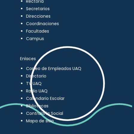
Rectoría
Secretarios
Direcciones
Coordinaciones
Facultades
Campus
Enlaces
Correo de Empleados UAQ
Directorio
TV UAQ
Radio UAQ
Calendario Escolar
Bibliotecas
Contraloría Social
Mapa de sitio