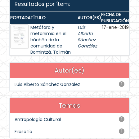
Resultados por ítem:
FECHA DE
PORTADA
TÍTULO
AUTOR(ES)
PUBLICACIÓN
Metáfora y
Luis
17-ene-2019
metonimia en el
Alberto
hñöhñö de la
Sánchez
comunidad de
González
Bomintzá, Tolimán
Autor(es)
Luis Alberto Sánchez González
1
Temas
Antropología Cultural
1
Filosofía
1