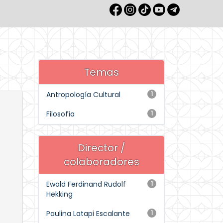
Temas
Antropología Cultural
1
Filosofía
1
Director /
colaboradores
Ewald Ferdinand Rudolf
1
Hekking
Paulina Latapi Escalante
1