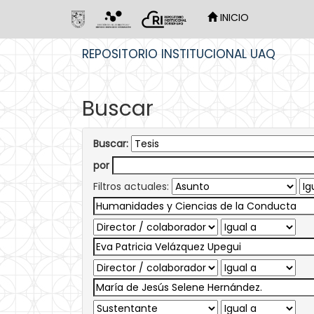
INICIO
Skip
REPOSITORIO INSTITUCIONAL UAQ
navigation
Buscar
Buscar:
por
Filtros actuales: