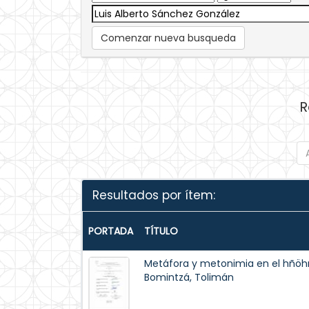
Comenzar nueva busqueda
R
Resultados por ítem:
PORTADA
TÍTULO
Metáfora y metonimia en el hñöh
Bomintzá, Tolimán