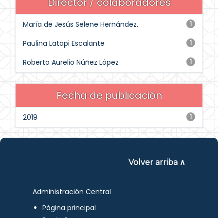
Director / colaboradores
María de Jesús Selene Hernández.
1
Paulina Latapi Escalante
1
Roberto Aurelio Núñez López
1
Fecha de publicación
2019
1
Volver arriba ∧
Administración Central
Página principal