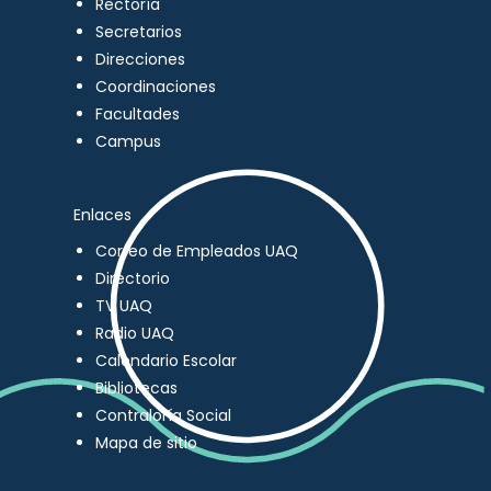
Rectoría
Secretarios
Direcciones
Coordinaciones
Facultades
Campus
Enlaces
Correo de Empleados UAQ
Directorio
TV UAQ
Radio UAQ
Calendario Escolar
Bibliotecas
Contraloría Social
Mapa de sitio