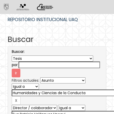
Skip
REPOSITORIO INSTITUCIONAL UAQ
navigation
Buscar
Buscar:
por
Filtros actuales: