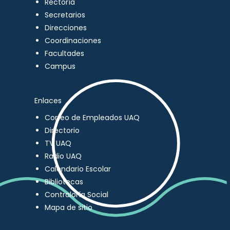
Rectoría
Secretarios
Direcciones
Coordinaciones
Facultades
Campus
Enlaces
Correo de Empleados UAQ
Directorio
TV UAQ
Radio UAQ
Calendario Escolar
Bibliotecas
Contraloría Social
Mapa de sitio