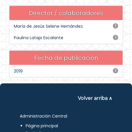
Director / colaboradores
María de Jesús Selene Hernández.
1
Paulina Latapi Escalante
1
Fecha de publicación
2019
1
Volver arriba ∧
Administración Central
Página principal