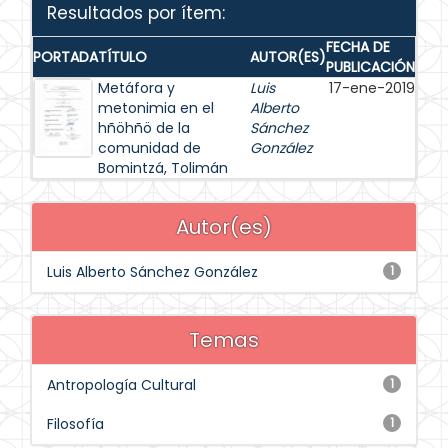
Resultados por ítem:
FECHA DE
PORTADA
TÍTULO
AUTOR(ES)
PUBLICACIÓN
Metáfora y
Luis
17-ene-2019
metonimia en el
Alberto
hñöhñö de la
Sánchez
comunidad de
González
Bomintzá, Tolimán
Autor(es)
Luis Alberto Sánchez González
1
Temas
Antropología Cultural
1
Filosofía
1