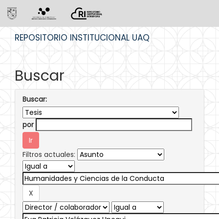
Skip
REPOSITORIO INSTITUCIONAL UAQ
navigation
Buscar
Buscar:
por
Filtros actuales: