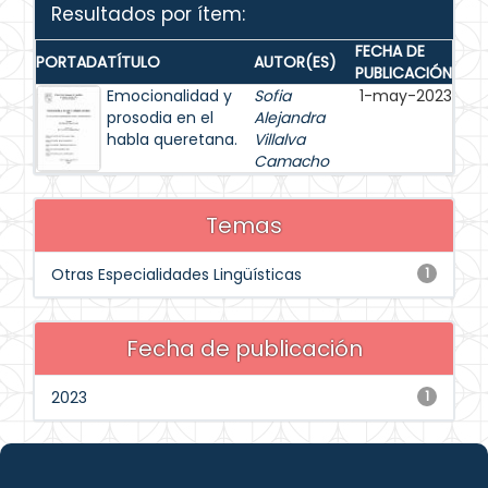
Resultados por ítem:
FECHA DE
PORTADA
TÍTULO
AUTOR(ES)
PUBLICACIÓN
Emocionalidad y
Sofia
1-may-2023
prosodia en el
Alejandra
habla queretana.
Villalva
Camacho
Temas
Otras Especialidades Lingüísticas
1
Fecha de publicación
2023
1