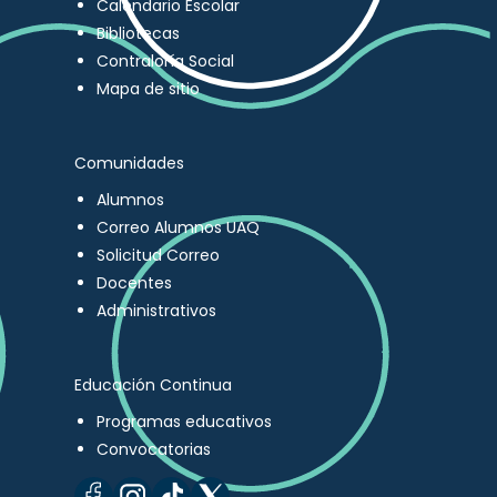
Calendario Escolar
Bibliotecas
Contraloría Social
Mapa de sitio
Comunidades
Alumnos
Correo Alumnos UAQ
Solicitud Correo
Docentes
Administrativos
Educación Continua
Programas educativos
Convocatorias