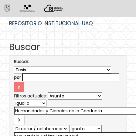
Skip
REPOSITORIO INSTITUCIONAL UAQ
navigation
Buscar
Buscar:
por
Filtros actuales: