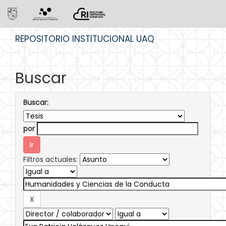
Skip
REPOSITORIO INSTITUCIONAL UAQ
navigation
Buscar
Buscar:
por
Filtros actuales: