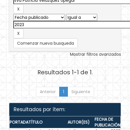
Comenzar nueva busqueda
Mostrar filtros avanzados
Resultados 1-1 de 1.
Anterior
1
Siguiente
Resultados por ítem:
FECHA DE
PORTADA
TÍTULO
AUTOR(ES)
PUBLICACIÓN