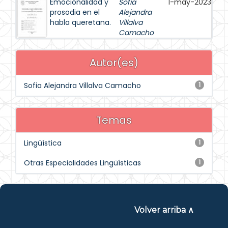
Emocionalidad y
Sofia
1-may-2023
prosodia en el
Alejandra
habla queretana.
Villalva
Camacho
Autor(es)
Sofia Alejandra Villalva Camacho
1
Temas
Lingüística
1
Otras Especialidades Lingüísticas
1
Volver arriba ∧