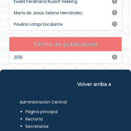
Ewald Ferdinand Rudolf Hekking
1
María de Jesús Selene Hernández.
1
Paulina Latapi Escalante
1
Fecha de publicación
2019
1
Volver arriba ∧
Administración Central
Página principal
Rectoría
Secretarios