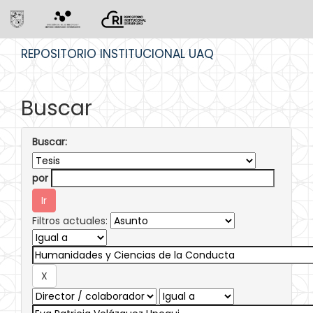
Skip
REPOSITORIO INSTITUCIONAL UAQ
navigation
Buscar
Buscar:
por
Filtros actuales: