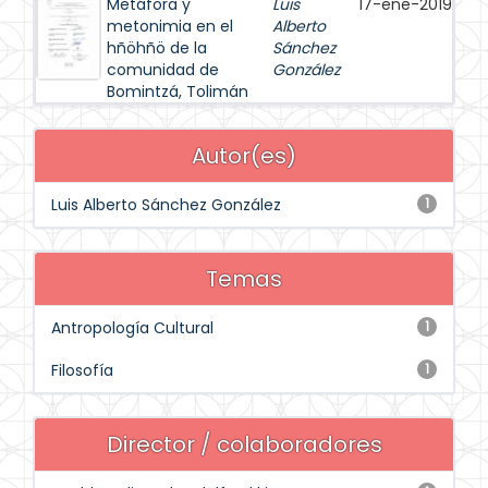
Metáfora y
Luis
17-ene-2019
metonimia en el
Alberto
hñöhñö de la
Sánchez
comunidad de
González
Bomintzá, Tolimán
Autor(es)
Luis Alberto Sánchez González
1
Temas
Antropología Cultural
1
Filosofía
1
Director / colaboradores