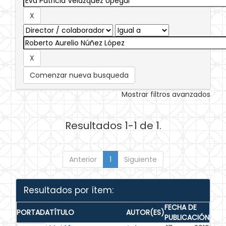
Comenzar nueva busqueda
Mostrar filtros avanzados
Resultados 1-1 de 1.
Anterior
1
Siguiente
Resultados por ítem:
FECHA DE
PORTADA
TÍTULO
AUTOR(ES)
PUBLICACIÓN