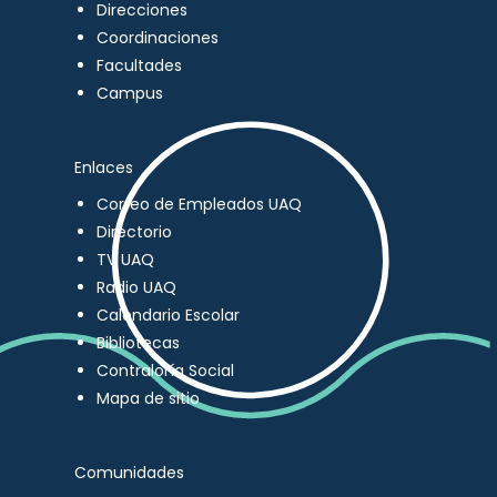
Direcciones
Coordinaciones
Facultades
Campus
Enlaces
Correo de Empleados UAQ
Directorio
TV UAQ
Radio UAQ
Calendario Escolar
Bibliotecas
Contraloría Social
Mapa de sitio
Comunidades