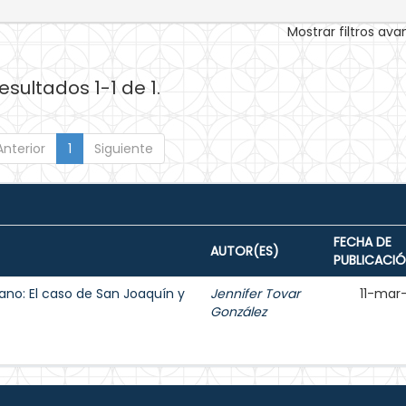
Mostrar filtros av
esultados 1-1 de 1.
Anterior
1
Siguiente
FECHA DE
AUTOR(ES)
PUBLICACI
bano: El caso de San Joaquín y
Jennifer Tovar
11-mar
González