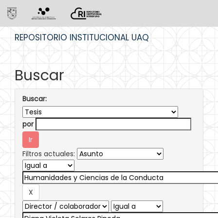
Skip
REPOSITORIO INSTITUCIONAL UAQ
navigation
Buscar
Buscar:
por
Filtros actuales: