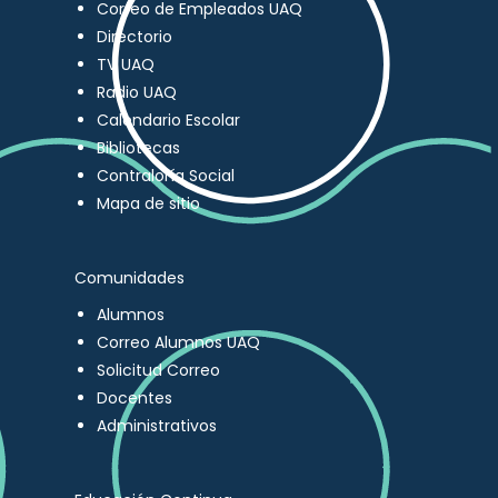
Correo de Empleados UAQ
Directorio
TV UAQ
Radio UAQ
Calendario Escolar
Bibliotecas
Contraloría Social
Mapa de sitio
Comunidades
Alumnos
Correo Alumnos UAQ
Solicitud Correo
Docentes
Administrativos