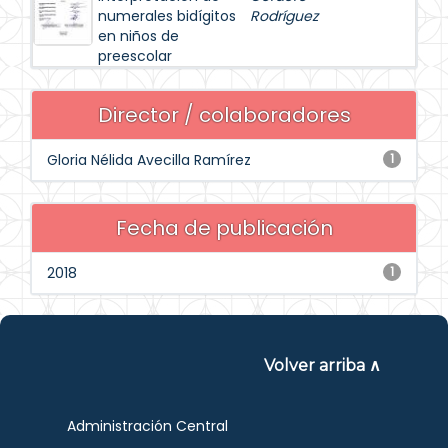
numerales bidígitos
Rodríguez
en niños de
preescolar
Director / colaboradores
Gloria Nélida Avecilla Ramírez
1
Fecha de publicación
2018
1
Volver arriba ∧
Administración Central