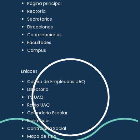
Página principal
Rectoría
Secretarios
Direcciones
Coordinaciones
Facultades
Campus
Enlaces
Correo de Empleados UAQ
Directorio
TV UAQ
Radio UAQ
Calendario Escolar
Bibliotecas
Contraloría Social
Mapa de sitio