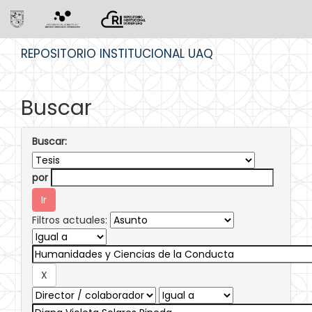
Skip
REPOSITORIO INSTITUCIONAL UAQ
navigation
Buscar
Buscar:
por
Filtros actuales: