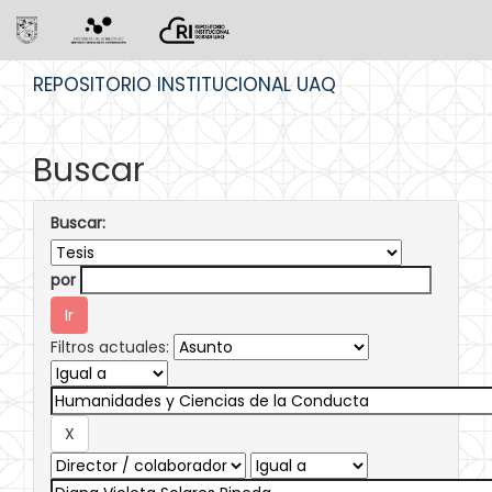
Skip
REPOSITORIO INSTITUCIONAL UAQ
navigation
Buscar
Buscar:
por
Filtros actuales: