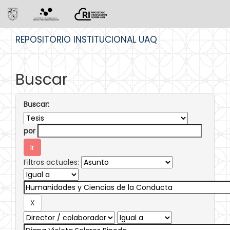
Skip
REPOSITORIO INSTITUCIONAL UAQ
navigation
Buscar
Buscar:
por
Filtros actuales: