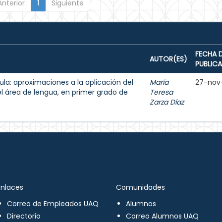
Anterior
1
Siguiente
FECHA 
AUTOR(ES)
PUBLIC
aula: aproximaciones a la aplicación del
María
27-nov
el área de lengua, en primer grado de
Teresa
Zarza Díaz
Enlaces
Comunidades
Correo de Empleados UAQ
Alumnos
Directorio
Correo Alumnos UAQ