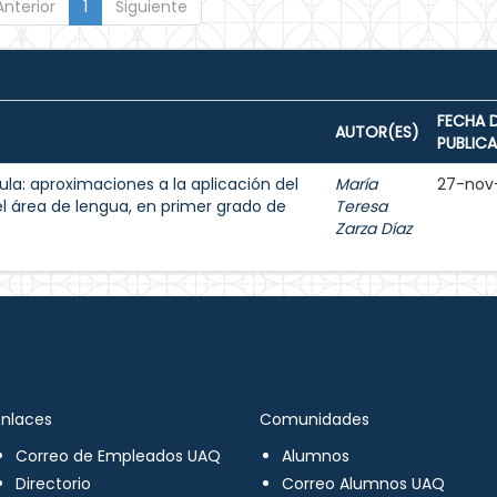
Anterior
1
Siguiente
FECHA 
AUTOR(ES)
PUBLIC
aula: aproximaciones a la aplicación del
María
27-nov
el área de lengua, en primer grado de
Teresa
Zarza Díaz
Enlaces
Comunidades
Correo de Empleados UAQ
Alumnos
Directorio
Correo Alumnos UAQ