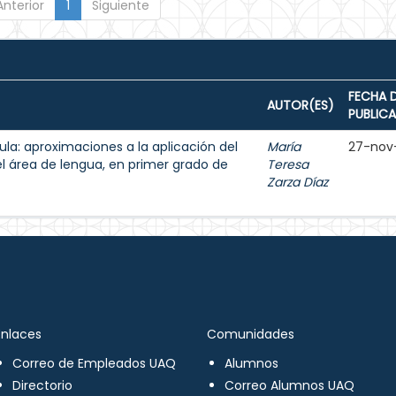
Anterior
1
Siguiente
FECHA 
AUTOR(ES)
PUBLIC
aula: aproximaciones a la aplicación del
María
27-nov
el área de lengua, en primer grado de
Teresa
Zarza Díaz
Enlaces
Comunidades
Correo de Empleados UAQ
Alumnos
Directorio
Correo Alumnos UAQ