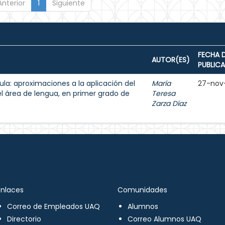
Anterior
1
Siguiente
FECHA 
AUTOR(ES)
PUBLIC
aula: aproximaciones a la aplicación del
María
27-nov
el área de lengua, en primer grado de
Teresa
Zarza Díaz
Enlaces
Comunidades
Correo de Empleados UAQ
Alumnos
Directorio
Correo Alumnos UAQ