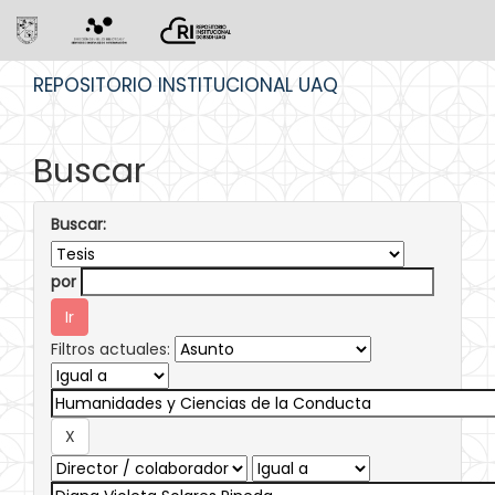
Skip
REPOSITORIO INSTITUCIONAL UAQ
navigation
Buscar
Buscar:
por
Filtros actuales: