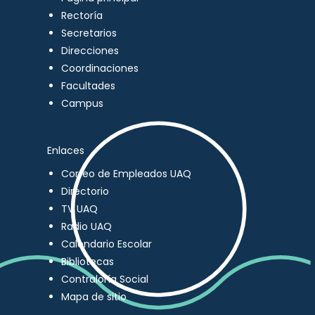
Rectoría
Secretarios
Direcciones
Coordinaciones
Facultades
Campus
Enlaces
Correo de Empleados UAQ
Directorio
TV UAQ
Radio UAQ
Calendario Escolar
Bibliotecas
Contraloría Social
Mapa de sitio