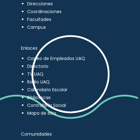
Direcciones
Coordinaciones
Facultades
Campus
Enlaces
Correo de Empleados UAQ
Directorio
TV UAQ
Radio UAQ
Calendario Escolar
Bibliotecas
Contraloría Social
Mapa de sitio
Comunidades