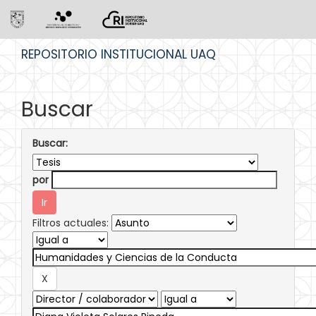
Skip
REPOSITORIO INSTITUCIONAL UAQ
navigation
Buscar
Buscar:
por
Filtros actuales: