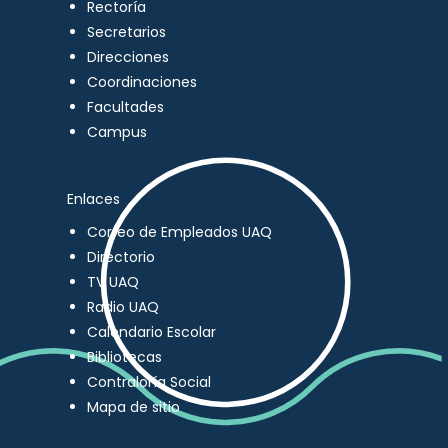
Rectoría
Secretarios
Direcciones
Coordinaciones
Facultades
Campus
Enlaces
Correo de Empleados UAQ
Directorio
TV UAQ
Radio UAQ
Calendario Escolar
Bibliotecas
Contraloría Social
Mapa de sitio