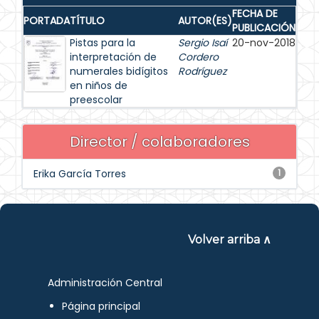
FECHA DE
PORTADA
TÍTULO
AUTOR(ES)
PUBLICACIÓN
Pistas para la
Sergio Isaí
20-nov-2018
interpretación de
Cordero
numerales bidígitos
Rodríguez
en niños de
preescolar
Director / colaboradores
Erika García Torres
1
Volver arriba ∧
Administración Central
Página principal