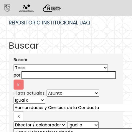
Skip
REPOSITORIO INSTITUCIONAL UAQ
navigation
Buscar
Buscar:
por
Filtros actuales: