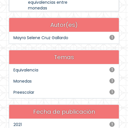
equivalencias entre
monedas
Autor(es)
Mayra Selene Cruz Gallardo
1
Temas
Equivalencia
1
Monedas
1
Preescolar
1
Fecha de publicación
2021
1