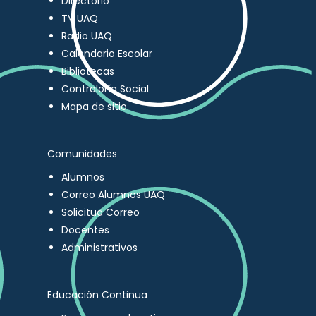
Directorio
TV UAQ
Radio UAQ
Calendario Escolar
Bibliotecas
Contraloría Social
Mapa de sitio
Comunidades
Alumnos
Correo Alumnos UAQ
Solicitud Correo
Docentes
Administrativos
Educación Continua