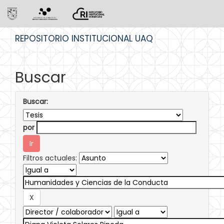
Skip
REPOSITORIO INSTITUCIONAL UAQ
navigation
Buscar
Buscar:
por
Filtros actuales: