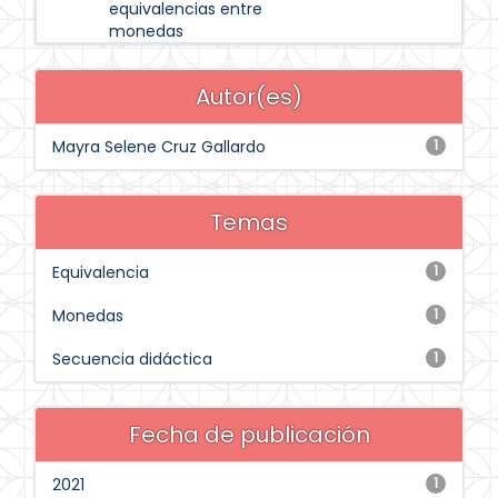
equivalencias entre
monedas
Autor(es)
Mayra Selene Cruz Gallardo
1
Temas
Equivalencia
1
Monedas
1
Secuencia didáctica
1
Fecha de publicación
2021
1