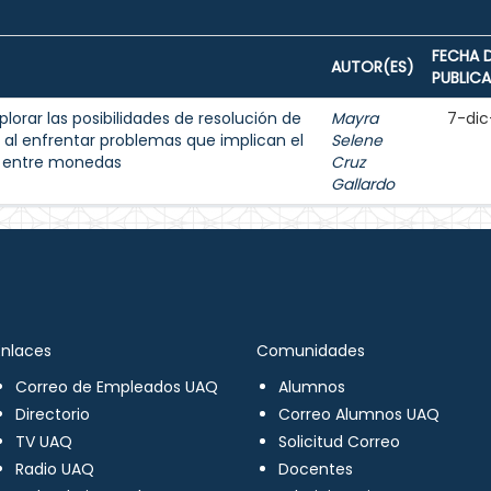
FECHA 
AUTOR(ES)
PUBLIC
lorar las posibilidades de resolución de
Mayra
7-dic
 al enfrentar problemas que implican el
Selene
s entre monedas
Cruz
Gallardo
Enlaces
Comunidades
Correo de Empleados UAQ
Alumnos
Directorio
Correo Alumnos UAQ
TV UAQ
Solicitud Correo
Radio UAQ
Docentes