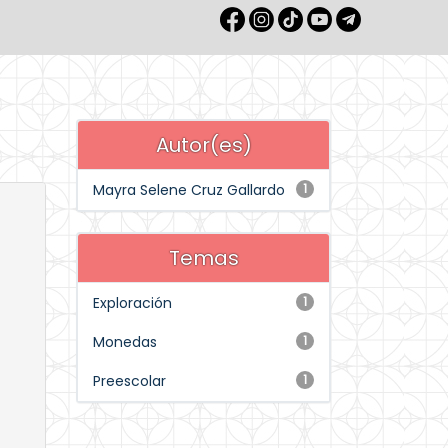
Autor(es)
Mayra Selene Cruz Gallardo
1
Temas
Exploración
1
Monedas
1
Preescolar
1