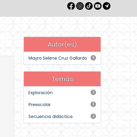
Autor(es)
Mayra Selene Cruz Gallardo
1
Temas
Exploración
1
Preescolar
1
Secuencia didáctica
1