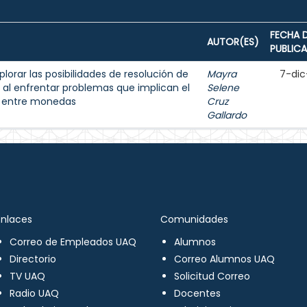
FECHA 
AUTOR(ES)
PUBLIC
lorar las posibilidades de resolución de
Mayra
7-dic
 al enfrentar problemas que implican el
Selene
s entre monedas
Cruz
Gallardo
Enlaces
Comunidades
Correo de Empleados UAQ
Alumnos
Directorio
Correo Alumnos UAQ
TV UAQ
Solicitud Correo
Radio UAQ
Docentes