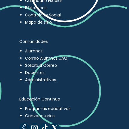
Calendario Escolar
Bibliotecas
Contraloría Social
Mapa de sitio
Comunidades
Alumnos
Correo Alumnos UAQ
Solicitud Correo
Docentes
Administrativos
Educación Continua
Programas educativos
Convocatorias