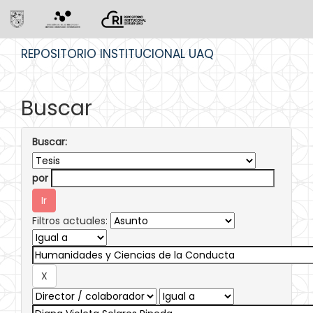
Skip
REPOSITORIO INSTITUCIONAL UAQ
navigation
Buscar
Buscar:
por
Filtros actuales: