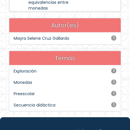
equivalencias entre
monedas
Autor(es)
Mayra Selene Cruz Gallardo
1
Temas
Exploración
1
Monedas
1
Preescolar
1
Secuencia didáctica
1