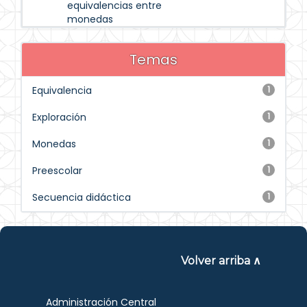
equivalencias entre
monedas
Temas
Equivalencia
1
Exploración
1
Monedas
1
Preescolar
1
Secuencia didáctica
1
Volver arriba ∧
Administración Central