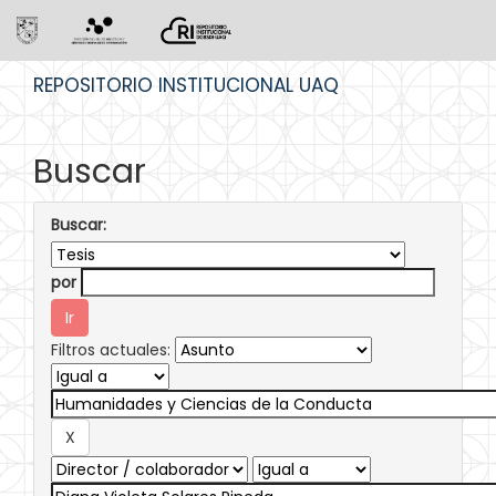
Skip
REPOSITORIO INSTITUCIONAL UAQ
navigation
Buscar
Buscar:
por
Filtros actuales: