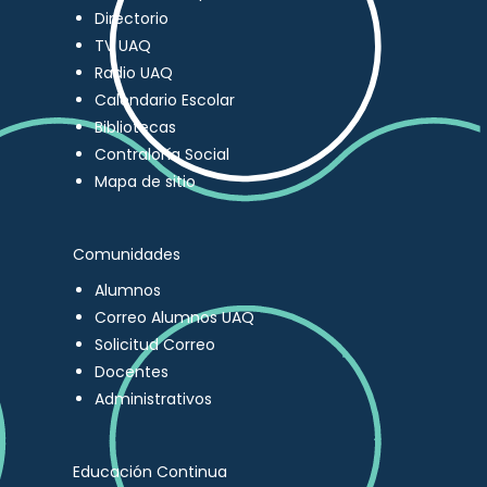
Directorio
TV UAQ
Radio UAQ
Calendario Escolar
Bibliotecas
Contraloría Social
Mapa de sitio
Comunidades
Alumnos
Correo Alumnos UAQ
Solicitud Correo
Docentes
Administrativos
Educación Continua