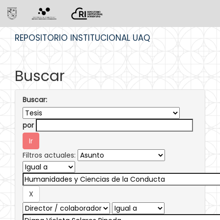
Skip
REPOSITORIO INSTITUCIONAL UAQ
navigation
Buscar
Buscar:
por
Filtros actuales: