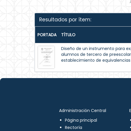
Resultados por ítem:
PORTADA
TÍTULO
Diseño de un instrumento para exp
alumnos de tercero de preescolar
establecimiento de equivalencia
Administración Central
Página principal
Rectoría