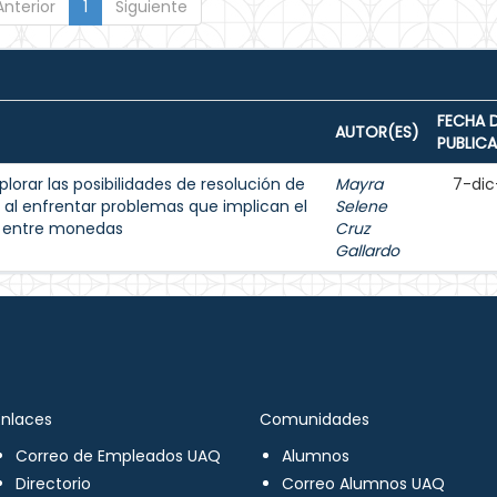
Anterior
1
Siguiente
FECHA 
AUTOR(ES)
PUBLIC
lorar las posibilidades de resolución de
Mayra
7-dic
 al enfrentar problemas que implican el
Selene
s entre monedas
Cruz
Gallardo
Enlaces
Comunidades
Correo de Empleados UAQ
Alumnos
Directorio
Correo Alumnos UAQ