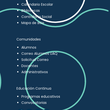
Calendario Escolar
Bibliotecas
Contraloría Social
Mapa de sitio
Comunidades
Alumnos
Correo Alumnos UAQ
Solicitud Correo
Docentes
Administrativos
Educación Continua
Programas educativos
Convocatorias