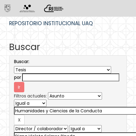
Skip
REPOSITORIO INSTITUCIONAL UAQ
navigation
Buscar
Buscar:
por
Filtros actuales: