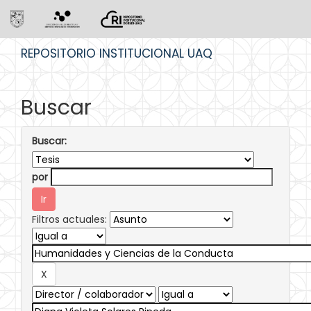
Skip
REPOSITORIO INSTITUCIONAL UAQ
navigation
Buscar
Buscar:
por
Filtros actuales: