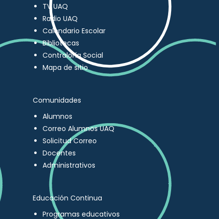
TV UAQ
Radio UAQ
Calendario Escolar
Bibliotecas
Contraloría Social
Mapa de sitio
Comunidades
Alumnos
Correo Alumnos UAQ
Solicitud Correo
Docentes
Administrativos
Educación Continua
Programas educativos