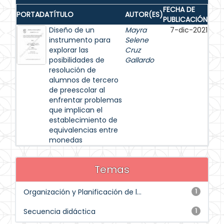
FECHA DE
PORTADA
TÍTULO
AUTOR(ES)
PUBLICACIÓN
Diseño de un
Mayra
7-dic-2021
instrumento para
Selene
explorar las
Cruz
posibilidades de
Gallardo
resolución de
alumnos de tercero
de preescolar al
enfrentar problemas
que implican el
establecimiento de
equivalencias entre
monedas
Temas
Organización y Planificación de l...
1
Secuencia didáctica
1