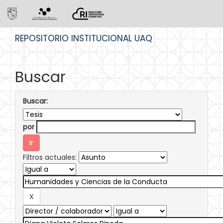
Skip
REPOSITORIO INSTITUCIONAL UAQ
navigation
Buscar
Buscar:
por
Filtros actuales: