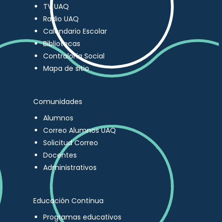
TV UAQ
Radio UAQ
Calendario Escolar
Bibliotecas
Contraloría Social
Mapa de sitio
Comunidades
Alumnos
Correo Alumnos UAQ
Solicitud Correo
Docentes
Administrativos
Educación Continua
Programas educativos