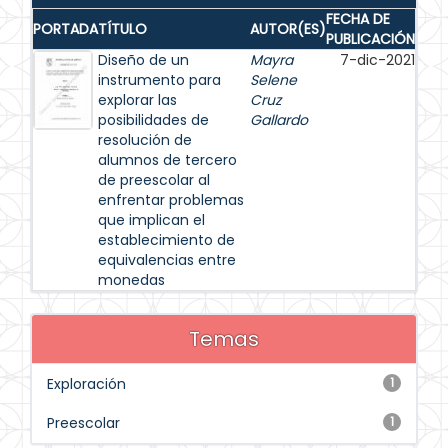
FECHA DE
PORTADA
TÍTULO
AUTOR(ES)
PUBLICACIÓN
Diseño de un
Mayra
7-dic-2021
instrumento para
Selene
explorar las
Cruz
posibilidades de
Gallardo
resolución de
alumnos de tercero
de preescolar al
enfrentar problemas
que implican el
establecimiento de
equivalencias entre
monedas
Temas
Exploración
1
Preescolar
1