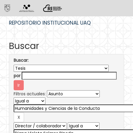
Skip
REPOSITORIO INSTITUCIONAL UAQ
navigation
Buscar
Buscar:
por
Filtros actuales: