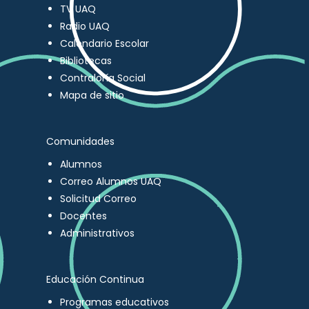
TV UAQ
Radio UAQ
Calendario Escolar
Bibliotecas
Contraloría Social
Mapa de sitio
Comunidades
Alumnos
Correo Alumnos UAQ
Solicitud Correo
Docentes
Administrativos
Educación Continua
Programas educativos