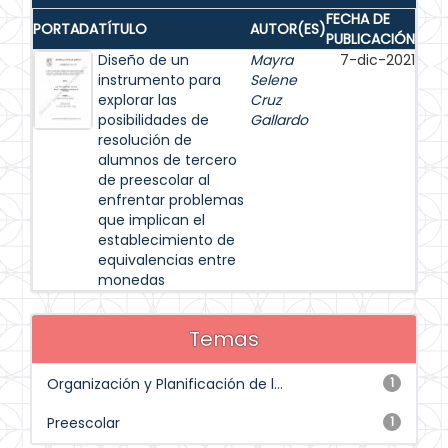
FECHA DE
PORTADA
TÍTULO
AUTOR(ES)
PUBLICACIÓN
Diseño de un
Mayra
7-dic-2021
instrumento para
Selene
explorar las
Cruz
posibilidades de
Gallardo
resolución de
alumnos de tercero
de preescolar al
enfrentar problemas
que implican el
establecimiento de
equivalencias entre
monedas
Temas
Organización y Planificación de l...
1
Preescolar
1