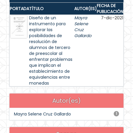
FECHA DE
PORTADA
TÍTULO
AUTOR(ES)
PUBLICACIÓN
Diseño de un
Mayra
7-dic-2021
instrumento para
Selene
explorar las
Cruz
posibilidades de
Gallardo
resolución de
alumnos de tercero
de preescolar al
enfrentar problemas
que implican el
establecimiento de
equivalencias entre
monedas
Autor(es)
Mayra Selene Cruz Gallardo
1