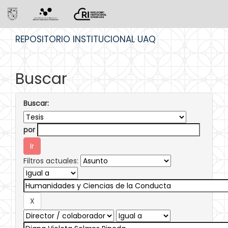
Skip
REPOSITORIO INSTITUCIONAL UAQ
navigation
Buscar
Buscar:
por
Filtros actuales: