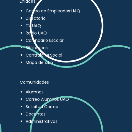
Enlaces
Correo de Empleados UAQ
Directorio
TV UAQ
Radio UAQ
Calendario Escolar
Bibliotecas
Contraloría Social
Mapa de sitio
Comunidades
Alumnos
Correo Alumnos UAQ
Solicitud Correo
Docentes
Administrativos