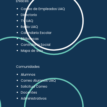
Enlaces
Correo de Empleados UAQ
Directorio
TV UAQ
Radio UAQ
Calendario Escolar
Bibliotecas
Contraloría Social
Mapa de sitio
Comunidades
Alumnos
Correo Alumnos UAQ
Solicitud Correo
Docentes
Administrativos