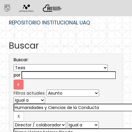
Skip
REPOSITORIO INSTITUCIONAL UAQ
navigation
Buscar
Buscar:
por
Filtros actuales: