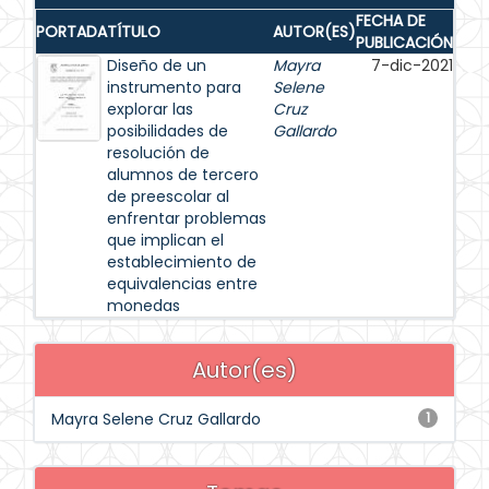
FECHA DE
PORTADA
TÍTULO
AUTOR(ES)
PUBLICACIÓN
Diseño de un
Mayra
7-dic-2021
instrumento para
Selene
explorar las
Cruz
posibilidades de
Gallardo
resolución de
alumnos de tercero
de preescolar al
enfrentar problemas
que implican el
establecimiento de
equivalencias entre
monedas
Autor(es)
Mayra Selene Cruz Gallardo
1