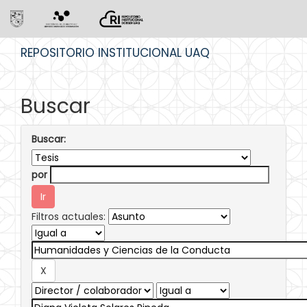
Skip
REPOSITORIO INSTITUCIONAL UAQ
navigation
Buscar
Buscar:
por
Filtros actuales: