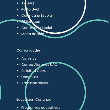
TV UAQ
Radio UAQ
Calendario Escolar
Bibliotecas
Contraloría Social
Mapa de sitio
Comunidades
Alumnos
Correo Alumnos UAQ
Solicitud Correo
Docentes
Administrativos
Educación Continua
Programas educativos