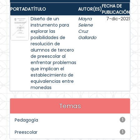
FECHA DE
PORTADA
TÍTULO
AUTOR(ES)
PUBLICACIÓN
Diseño de un
Mayra
7-dic-2021
instrumento para
Selene
explorar las
Cruz
posibilidades de
Gallardo
resolución de
alumnos de tercero
de preescolar al
enfrentar problemas
que implican el
establecimiento de
equivalencias entre
monedas
Temas
Pedagogía
1
Preescolar
1