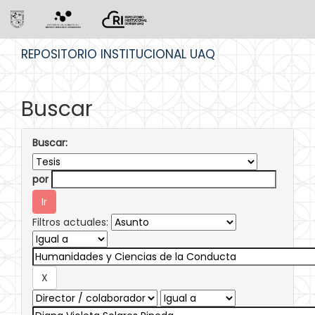
Skip
REPOSITORIO INSTITUCIONAL UAQ
navigation
Buscar
Buscar:
por
Filtros actuales: