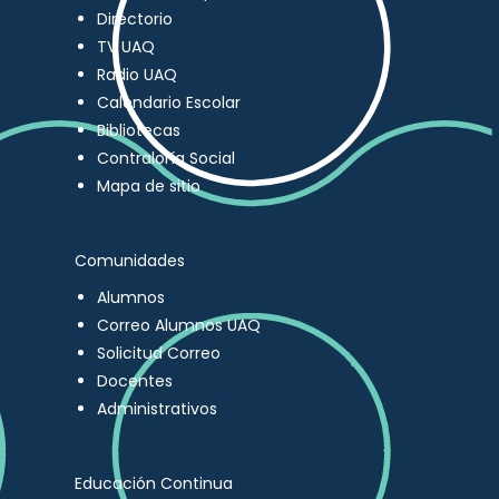
Directorio
TV UAQ
Radio UAQ
Calendario Escolar
Bibliotecas
Contraloría Social
Mapa de sitio
Comunidades
Alumnos
Correo Alumnos UAQ
Solicitud Correo
Docentes
Administrativos
Educación Continua